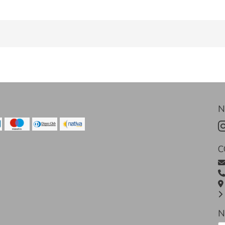
N
C
N