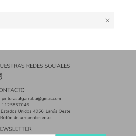
UESTRAS REDES SOCIALES
ONTACTO
pinturasalgarroba@gmail.com
1125837046
Estados Unidos 4056, Lanús Oeste
Botón de arrepentimiento
EWSLETTER